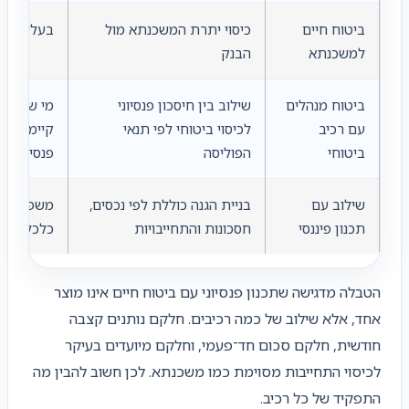
ביטוח חיים
כיסוי יתרת המשכנתא מול
בעלי משכ
למשכנתא
הבנק
ביטוח מנהלים
שילוב בין חיסכון פנסיוני
מי שמחזיק
עם רכיב
לכיסוי ביטוחי לפי תנאי
קיימת או 
ביטוחי
הפוליסה
פנסיוני
שילוב עם
בניית הגנה כוללת לפי נכסים,
משפחות ש
תכנון פיננסי
חסכונות והתחייבויות
כלכלית מ
הטבלה מדגישה שתכנון פנסיוני עם ביטוח חיים אינו מוצר
אחד, אלא שילוב של כמה רכיבים. חלקם נותנים קצבה
חודשית, חלקם סכום חד־פעמי, וחלקם מיועדים בעיקר
לכיסוי התחייבות מסוימת כמו משכנתא. לכן חשוב להבין מה
התפקיד של כל רכיב.