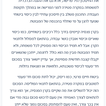
את החיסכון לגיל פרישה, אלא גם את ההגנה הכלכלית
למשפחה במקרה פטירה לפני הפרישה או במהלך תקופת
העבודה. התכנון משלב בין חיסכון עתידי לבין כיסוי ביטוחי
שנועד להגן על מי שתלוי בהכנסה של המבוטח.
בקרן פנסיה קיימים בדרך כלל רכיבים ביטוחיים, כמו כיסוי
שארים וכיסוי אובדן כושר עבודה, בהתאם למסלול ולתנאי
הקרן. אבל לא תמיד הכיסוי הזה מספיק לכל משפחה, ולא
תמיד המבוטח מבין מה הוא כולל. לדוגמה, ייתכן שהשארים
יקבלו קצבה חודשית מסוימת, אך עדיין יישאר צורך בסכום
חד־פעמי לכיסוי משכנתא, הלוואות או הוצאות גדולות.
ביטוח חיים פרטי, כמו ריסק, יכול לתת סכום חד־פעמי
למוטבים במקרה פטירה, בהתאם לתנאי הפוליסה. הסכום
הזה יכול להשלים את מה שקיים בקרן הפנסיה, אך הוא צריך
להתאים לצורך האמיתי. אין טעם לרכוש סכום גבוה מדי אם
אין בכך צורך, ואין טעם להסתפק בסכום נמוך שלא ייתן