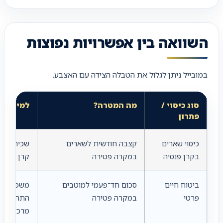
השוואה בין אפשרויות נפוצות
במובייל ניתן לגלול את הטבלה הצידה עם האצבע.
סוג כיסוי /
מה המטרה?
למי מתא
פתרון
כיסוי שארים
קצבה חודשית לשארים
שכירים ו
בקרן פנסיה
במקרה פטירה
קרן פנסיה
ביטוח חיים
סכום חד־פעמי למוטבים
משפחות, 
פרטי
במקרה פטירה
התחייבויו
מרכזיים