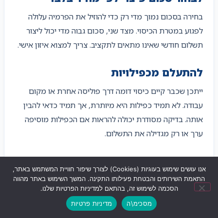
בחירה בסכום נמוך מדי רק כדי להוזיל את הפרמיה עלולה
לפגוע במטרת הכיסוי. מצד שני, סכום גבוה מדי יכול ליצור
תשלום חודשי שאינו מתאים לתקציב. צריך למצוא איזון אישי.
להתעלם מכפילויות
ייתכן שכבר קיים כיסוי דומה דרך פוליסה אחרת או מקום
עבודה. לא תמיד כפילות היא מיותרת, אך תמיד כדאי להבין
אותה. בדיקה מסודרת יכולה להראות אם הכפילות מוסיפה
ערך או רק מגדילה את התשלום.
לא לבדוק תקופת אכשרה
אנו עושים שימוש בעוגיות (Cookies) לצורך שיפור חוויית המשתמש באתר,
בפוליסות רבות קיימת תקופת אכשרה. המשמעות היא שלא
התאמת השירותים והבטחת פעילותו התקינה. המשך השימוש באתר מהווה
הסכמה לשימוש זה, בהתאם למדיניות הפרטיות שלנו.
ניתן להשתמש בכיסוי מיד בכל מצב. לפני הצטרפות חשוב
מסכימ\ה
מדיניות פרטיות
להבין מתי הכיסוי נכנס לתוקף בפועל.
שליחת ווצאפ
לחצו לחיוג
ניווט לעסק