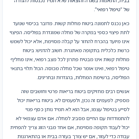
בבית, התאמות בשגרה והוצאות שלא תמיד נכנסות להגדרה
של “טיפול רפואי”.
כאן נכנס לתמונה ביטוח מחלות קשות. מדובר בכיסוי שנועד
לתת פיצוי כספי במקרה של מחלה שמוגדרת בפוליסה. הפיצוי
אינו מיועד בהכרח להחזר על קבלה מסוימת, אלא יכול לשמש
כרשת כלכלית בתקופה מאתגרת. חשוב להדגיש: ביטוח
מחלות קשות אינו מבטיח פתרון לכל מצב רפואי, אינו מחליף
טיפול רפואי, ואינו אומר שכל מחלה מכוסה. הכול תלוי בתנאי
הפוליסה, ברשימת המחלות, בהגדרות ובחריגים.
אנשים רבים מחזיקים ביטוח בריאות פרטי וחושבים שזה
מספיק. לפעמים זה נכון, ולפעמים לא. ביטוח בריאות יכול
לסייע בטיפול עצמו, אבל הוא לא תמיד נותן כסף פנוי
להתמודדות עם החיים מסביב למחלה. אם אדם עצמאי לא
יכול לעבוד תקופה מסוימת, אם אחד מבני הזוג צריך להפחית
עבודה כדי לעזור, אם יש צורך בעזרה בבית או בהתארגנות