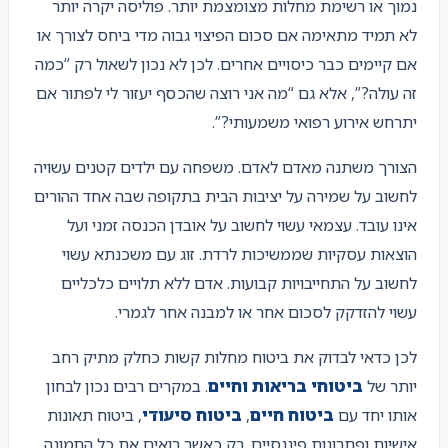
נמוך או רשימת מחלות מצומצמת יותר. פוליסה יקרה יותר
לא תמיד מתאימה אם סכום הפיצוי גבוה מדי ביחס לצורך או
אם קיימים כבר כיסויים אחרים. לכן לא נכון לשאול רק “כמה
זה עולה?”, אלא גם “מה אני רוצה שהכסף יעזור לי לפתור אם
יתרחש אירוע רפואי משמעותי?”.
הצורך משתנה מאדם לאדם. משפחה עם ילדים קטנים עשויה
לחשוב על שמירה על יציבות הבית בתקופה שבה אחד ההורים
אינו עובד. עצמאי עשוי לחשוב על אובדן הכנסה זמני ועל
הוצאות עסקיות שממשיכות לרדת. זוג עם משכנתא עשוי
לחשוב על התחייבויות קבועות. אדם ללא תלויים כלכליים
עשוי להזדקק לסכום אחר או למבנה אחר לגמרי.
לכן כדאי לבדוק את ביטוח מחלות קשות כחלק מתיק רחב
יותר של
ביטוחי בריאות וחיים
. במקרים רבים נכון לבחון
אותו יחד עם
ביטוח חיים
,
ביטוח סיעודי
, ביטוח תאונות
אישיות ופתרונות פיננסיים. רק כאשר רואים את כל התמונה