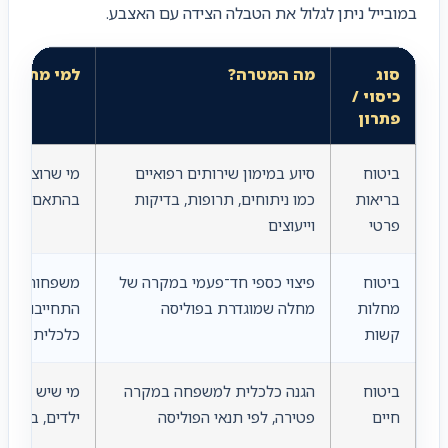
במובייל ניתן לגלול את הטבלה הצידה עם האצבע.
סוג
מה המטרה?
למי מתאים?
כיסוי /
פתרון
ביטוח
סיוע במימון שירותים רפואיים
מי שרוצה מענ
בריאות
כמו ניתוחים, תרופות, בדיקות
בהתאם לתנאי
פרטי
וייעוצים
ביטוח
פיצוי כספי חד־פעמי במקרה של
משפחות, עצמ
מחלות
מחלה שמוגדרת בפוליסה
התחייבויות ש
קשות
כלכלית
ביטוח
הגנה כלכלית למשפחה במקרה
מי שיש לו תלו
חיים
פטירה, לפי תנאי הפוליסה
ילדים, בן זוג 