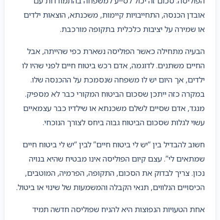
הפוליסה. סכום זה יכול לסייע למשפחה בהתמודדות עם
אובדן הכנסה, התחייבויות קיימות, משכנתא, הוצאות ילדים
או שמירה על יציבות כלכלית בתקופה מורכבת.
הבעיה מתחילה כאשר הפוליסה נשארת כפי שהייתה, אבל
החיים משתנים. לדוגמה, אדם רכש ביטוח חיים לפני שהיו לו
ילדים, אך היום יש לו משפחה שנסמכת על ההכנסה שלו.
במקרה כזה ייתכן שסכום הביטוח המקורי כבר לא מספיק.
מנגד, אדם שסיים לשלם משכנתא או שילדיו כבר עצמאיים
עשוי לגלות שסכום הביטוח גבוה ביחס לצורך הנוכחי.
חשוב להבדיל בין “יש לי ביטוח חיים” לבין “יש לי ביטוח חיים
שמתאים לי”. עצם קיום הפוליסה אינו מבטיח שהיא בנויה
נכון. צריך לבדוק את הסכום, התקופה, הפרמיה, המוטבים,
הכיסויים הנלווים, תנאי הקבלה והמשמעות של שינוי או ביטול.
אחת הטעויות הנפוצות היא להניח שפוליסה חדשה תמיד