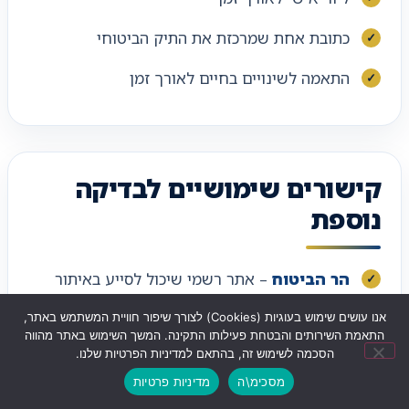
כתובת אחת שמרכזת את התיק הביטוחי
התאמה לשינויים בחיים לאורך זמן
קישורים שימושיים לבדיקה
נוספת
הר הביטוח
– אתר רשמי שיכול לסייע באיתור
פוליסות ביטוח קיימות הרשומות על שמכם.
אנו עושים שימוש בעוגיות (Cookies) לצורך שיפור חוויית המשתמש באתר,
התאמת השירותים והבטחת פעילותו התקינה. המשך השימוש באתר מהווה
מחשבון ביטוח חיים
– כלי רשמי שיכול לעזור
הסכמה לשימוש זה, בהתאם למדיניות הפרטיות שלנו.
להבין עלויות והשוואות כלליות בתחום ביטוח
מסכימ\ה
מדיניות פרטיות
שליחת ווצאפ
לחצו לחיוג
ניווט לעסק
החיים.