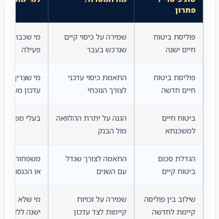
פתרון
פוליסת ביטוח
שמירה על כיסוי קיים
מי שכבר מחזי
חיים ישנה
שנרכש בעבר
פעילה
פוליסת ביטוח
התאמת כיסוי עדכני
מי שצריך כיסו
חיים חדשה
לצורך הנוכחי
עדכון משמעות
ביטוח חיים
הגנה על יתרת ההלוואה
בעלי משכנתא
למשכנתא
מול הבנק
הגדלת סכום
התאמה לצורך שגדל
משפחות, בעלי
ביטוח קיים
עם השנים
או הכנסה גבוה
שילוב בין פוליסה
שמירה על זכויות
מי שלא רוצה 
קיימת לחדשה
קיימות לצד עדכון
ישנה ללא בדי