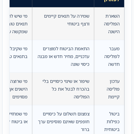
השארת
שמירה על תנאים קיימים
מי שיש לו פולי
הפוליסה
ורצף ביטוחי
תנאים טובים או
הישנה
שמקשה על מע
מעבר
התאמת הביטוח למוצרים
מי שקיבל אישו
לפוליסה
עדכניים, מחיר חדש או מבנה
בתנאים טובים י
חדשה
כיסוי שונה
עדכון
שיפור או שינוי כיסויים בלי
מי שרוצה לשמו
פוליסה
בהכרח לבטל את כל
הישנים אך להת
קיימת
הפוליסה
מסוימים
ביטול
צמצום תשלום על כיסויים
מי שמחזיק כמה
כפילות
חופפים שאינם מוסיפים ערך
או ביטוח קבוצת
ביטוחית
ברור