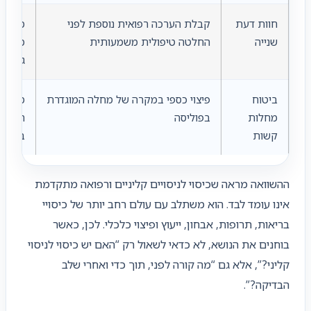
חוות דעת
קבלת הערכה רפואית נוספת לפני
מי שמ
שנייה
החלטה טיפולית משמעותית
מורכב
גדולה
ביטוח
פיצוי כספי במקרה של מחלה המוגדרת
משפחו
מחלות
בפוליסה
התחיי
קשות
ביטחון
ההשוואה מראה שכיסוי לניסויים קליניים ורפואה מתקדמת
אינו עומד לבד. הוא משתלב עם עולם רחב יותר של כיסויי
בריאות, תרופות, אבחון, ייעוץ ופיצוי כלכלי. לכן, כאשר
בוחנים את הנושא, לא כדאי לשאול רק “האם יש כיסוי לניסוי
קליני?”, אלא גם “מה קורה לפני, תוך כדי ואחרי שלב
הבדיקה?”.