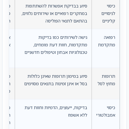
כיסוי
סיוע בבדיקת אפשרות להשתתפות
מי שרו
לניסויים
במחקרים רפואיים או שירותים נלווים,
טיפול 
קליניים
בהתאם לתנאי הפוליסה
רפואיי
רפואה
גישה לשירותים כמו בדיקות
אנשים
מתקדמת
מתקדמות, חוות דעת מומחים,
אפשרוי
טכנולוגיות אבחון וטיפולים חדשניים
תרופות
סיוע במימון תרופות שאינן כלולות
מי שרו
מחוץ לסל
בסל או אינן זמינות בתנאים מסוימים
רפואית
טיפולי
כיסוי
בדיקות, ייעוצים, הדמיות וחוות דעת
משפחו
אמבולטורי
ללא אשפוז
רפואי 
רחבה 