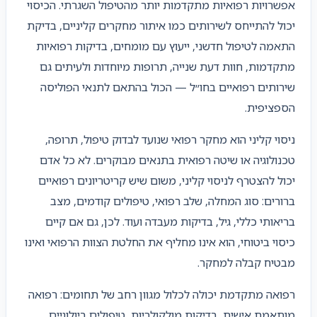
אפשרויות רפואיות מתקדמות יותר מהטיפול השגרתי. הכיסוי
יכול להתייחס לשירותים כמו איתור מחקרים קליניים, בדיקת
התאמה לטיפול חדשני, ייעוץ עם מומחים, בדיקות רפואיות
מתקדמות, חוות דעת שנייה, תרופות מיוחדות ולעיתים גם
שירותים רפואיים בחו״ל — הכול בהתאם לתנאי הפוליסה
הספציפית.
ניסוי קליני הוא מחקר רפואי שנועד לבדוק טיפול, תרופה,
טכנולוגיה או שיטה רפואית בתנאים מבוקרים. לא כל אדם
יכול להצטרף לניסוי קליני, משום שיש קריטריונים רפואיים
ברורים: סוג המחלה, שלב רפואי, טיפולים קודמים, מצב
בריאותי כללי, גיל, בדיקות מעבדה ועוד. לכן, גם אם קיים
כיסוי ביטוחי, הוא אינו מחליף את החלטת הצוות הרפואי ואינו
מבטיח קבלה למחקר.
רפואה מתקדמת יכולה לכלול מגוון רחב של תחומים: רפואה
מותאמת אישית, בדיקות מולקולריות, טיפולים ביולוגיים,