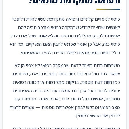
ורפואה מתקדמת מתאים?
כיסוי לניסויים קליניים ורפואה מתקדמת עשוי להיות רלוונטי
לאנשים שרוצים לוודא שבמקרה רפואי מורכב תהיה להם
אפשרות לבדוק מסלולים נוספים. זה לא אומר שכל אדם צריך
כיסוי כזה, אבל כן אומר שכדאי להבין האם הוא קיים, מה הוא
כולל, והאם הוא מתאים לשלב החיים ולמצב המשפחתי.
משפחות רבות רוצות לדעת שבמקרה רפואי לא צפוי הן לא
יישארו לבד מול החלטות מורכבות. במצבים כאלה, שירותים
כמו חוות דעת נוספת, בדיקות מתקדמות או הכוונה רפואית
יכולים להיות בעלי ערך. גם אנשים עם היסטוריה משפחתית
מסוימת, אנשים בגיל מבוגר יותר, או מי שכבר מתמודד עם
מצב רפואי ומבקש לבחון אפשרויות נוספות — עשויים לרצות
לבדוק את הנושא לעומק.
עצמאים ובעלי עסקים צריכים לחשוב גם על ההיבט הכלכלי.