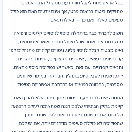
בסל או אפשרות לקבל חוות דעת נוספת? הרבה אנשים
מחזיקים ביטוח בריאות פרטי, אך אינם יודעים האם הוא כולל
סעיפים כאלה, ואם כן — באילו תנאים.
חשוב להבהיר כבר בהתחלה: כיסוי לניסויים קליניים ורפואה
מתקדמת אינו אומר שכל טיפול חדשני יאושר אוטומטית,
ואינו מבטיח קבלה לניסוי קליני. ניסויים קליניים מתנהלים לפי
קריטריונים רפואיים, אישורים מקצועיים, זמינות מחקרית
ותנאים קפדניים. עם זאת, כאשר יש בפוליסה כיסוי מתאים,
ייתכן שניתן לקבל סיוע בתהליך הבדיקה, במימון שירותים
מסוימים, בהכוונה רפואית או בהרחבת אפשרויות הטיפול.
המטרה אינה לרכוש עוד ביטוח מתוך פחד, אלא להבין האם
קיימת בתיק הביטוחי שלכם הגנה שמתאימה לעולם הרפואה
של היום. אם רכשתם ביטוח בריאות לפני שנים, ייתכן
שהפוליסה לא כוללת סעיפים מודרניים יותר. אם יש לכם
כמה פוליסות, ייתכן שחלק מהכיסויים חופפים וחלק חסרים.