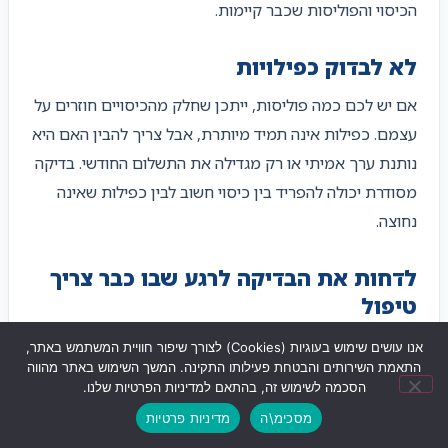
הכיסוי והפוליסות שכבר קיימות.
לא לבדוק כפילויות
אם יש לכם כמה פוליסות, ייתכן שחלק מהכיסויים חוזרים על
עצמם. כפילות אינה תמיד מיותרת, אבל צריך להבין האם היא
נותנת ערך אמיתי או רק מגדילה את התשלום החודשי. בדיקה
מסודרת יכולה להפריד בין כיסוי חשוב לבין כפילות שאינה
נחוצה.
לדחות את הבדיקה לרגע שבו כבר צריך
טיפול
כאשר מתמודדים עם מצב רפואי מורכב, קשה יותר לקבל
אנו עושים שימוש בעוגיות (Cookies) לצורך שיפור חוויית המשתמש באתר,
התאמת השירותים והבטחת פעילותו התקינה. המשך השימוש באתר מהווה
החלטות רגועות. לכן עדיף לבדוק את התיק הביטוחי בזמן
הסכמה לשימוש זה, בהתאם למדיניות הפרטיות שלנו.
שגרה, להבין מה קיים, ולדעת מראש אילו אפשרויות עומדות
מסכימ\ה
מדיניות פרטיות
לרשותכם.
שליחת ווצאפ
לחצו לחיוג
ניווט לעסק