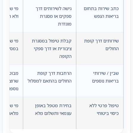
כתב שירות בתחום
גישה לשירותים דרך
מי שרוצה 
בריאות הנפש
ספקים או מסגרת
ולא רק הח
מוגדרת
שירותים דרך קופת
קבלת טיפול במסגרת
מי שמעדיף
החולים
ציבורית או דרך ספקי
במסלול ציב
הקופה
שב״ן / שירותי
הרחבות דרך קופת
מבוטחי קו
בריאות נוספים
החולים בהתאם למסלול
שרוצים לבד
נוספות
טיפול פרטי ללא
בחירת מטפל באופן
מי שמעדיף
כיסוי ביטוחי
עצמאי ותשלום מלא
מלאה או לא