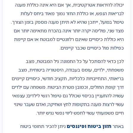
יכולה להיראות אטרקטיבית, אך אם היא אינה כוללת מענה
לבריאות הנפש, או כוללת החזר נמוך מאוד ביחס לעלות
טיפול בפועל, ייתכן שהיא לא תיתן מענה מספק בזמן הצורך.
מצד שני, פוליסה יקרה יותר אינה בהכרח מתאימה יותר אם
היא כוללת כיסויים שאינם רלוונטיים למבוטח או אם קיימת
כפילות מול כיסויים שכבר קיימים.
לכן כדאי להסתכל על כל התמונה: גיל המבוטח, מצב
משפחתי, ילדים, עומס בעבודה, היסטוריה ביטוחית, מצב
בריאותי, התחייבויות כלכליות, תקציב חודשי, כיסויים קיימים
דרך קופת החולים, וכמובן מטרת הביטוח. משפחה עם ילדים
עשויה להתעניין בכיסוי שכולל גם טיפול רגשי לילדים; עצמאי
עשוי לרצות מענה בתקופות לחץ ושחיקה; ואדם שעבר שינוי
חיים משמעותי עשוי לחפש ליווי נפשי נגיש יותר.
באתר
חזון ביטוח ופיננסים
ניתן להכיר תחומי ביטוח