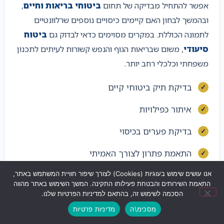
אפשר להתחיל מבדיקה של תחום
ביטוחי בריאות וחיים
,
ובהמשך לבחון האם קיימים כיסויים נוספים שרלוונטיים
לתמונה הכוללת. במקרים מסוימים כדאי לבדוק גם
ביטוח
סיעודי
, משום שבריאות הגוף והנפש קשורות לעיתים לתכנון
משפחתי וכלכלי רחב יותר.
בדיקת תיק ביטוחי קיים
איתור כפילויות
בדיקת פערים בכיסוי
התאמת פתרון לצורך האמיתי
השוואת אפשרויות מול חברות ביטוח
אנו עושים שימוש בעוגיות (Cookies) לצורך שיפור חוויית המשתמש באתר,
התאמת השירותים והבטחת פעילותו התקינה. המשך השימוש באתר מהווה
הסכמה לשימוש זה, בהתאם למדיניות הפרטיות שלנו.
הסבר ברור בגובה העיניים
מסכימ\ה
מדיניות פרטיות
שליחת ווצאפ
לחצו לחיוג
ניווט לעסק
ליווי אישי לאורך זמן