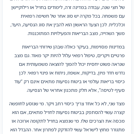
של חצי שנה, עבודה במדינה זרה, לימודים בחו״ל או רילוקיישן
עם משפחה. בכל מקרה יש סוג אחר של חשיפה רפואית
וכלכלית. לכן הצעד הראשון הוא להבין את סוג הנסיעה, היעד,
משך השהייה, מצב הבריאות והפעילויות המתוכננות.
במדינות מסוימות, בעיקר כאלה שבהן שירותי הבריאות
פרטיים ויקרים, טיפול רפואי עלול להיות יקר מאוד. גם מצב
שנראה פשוט יחסית יכול להפוך להוצאה משמעותית אם
נדרש חדר מיון, בדיקות, אשפוז, ניתוח או פינוי רפואי. לכן
כיסוי בריאות עולמי או ביטוח נסיעות מתאים אינם רק “עוד
סעיף לטיסה”, אלא חלק מתכנון אחראי של הנסיעה.
מצד שני, לא כל אחד צריך כיסוי רחב ויקר. מי שנוסע לחופשה
קצרה עשוי להסתפק בביטוח נסיעות לחו״ל מתאים, אם הוא
מכסה את הצרכים שלו. מי שנמצא בחו״ל לתקופה ארוכה או
מתגורר מחוץ לישראל עשוי להזדקק לפתרון אחר. ההבדל הוא