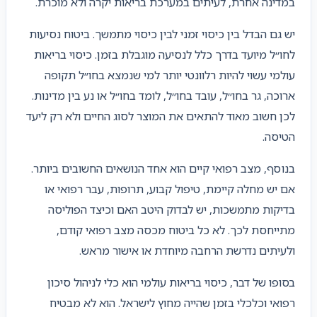
במדינה אחרת, לעיתים במערכת בריאות יקרה ולא מוכרת.
יש גם הבדל בין כיסוי זמני לבין כיסוי מתמשך. ביטוח נסיעות
לחו״ל מיועד בדרך כלל לנסיעה מוגבלת בזמן. כיסוי בריאות
עולמי עשוי להיות רלוונטי יותר למי שנמצא בחו״ל תקופה
ארוכה, גר בחו״ל, עובד בחו״ל, לומד בחו״ל או נע בין מדינות.
לכן חשוב מאוד להתאים את המוצר לסוג החיים ולא רק ליעד
הטיסה.
בנוסף, מצב רפואי קיים הוא אחד הנושאים החשובים ביותר.
אם יש מחלה קיימת, טיפול קבוע, תרופות, עבר רפואי או
בדיקות מתמשכות, יש לבדוק היטב האם וכיצד הפוליסה
מתייחסת לכך. לא כל ביטוח מכסה מצב רפואי קודם,
ולעיתים נדרשת הרחבה מיוחדת או אישור מראש.
בסופו של דבר, כיסוי בריאות עולמי הוא כלי לניהול סיכון
רפואי וכלכלי בזמן שהייה מחוץ לישראל. הוא לא מבטיח