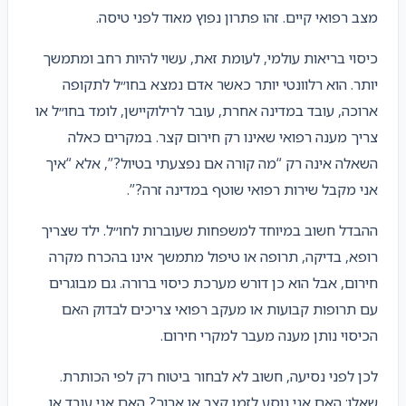
מצב רפואי קיים. זהו פתרון נפוץ מאוד לפני טיסה.
כיסוי בריאות עולמי, לעומת זאת, עשוי להיות רחב ומתמשך
יותר. הוא רלוונטי יותר כאשר אדם נמצא בחו״ל לתקופה
ארוכה, עובד במדינה אחרת, עובר לרילוקיישן, לומד בחו״ל או
צריך מענה רפואי שאינו רק חירום קצר. במקרים כאלה
השאלה אינה רק “מה קורה אם נפצעתי בטיול?”, אלא “איך
אני מקבל שירות רפואי שוטף במדינה זרה?”.
ההבדל חשוב במיוחד למשפחות שעוברות לחו״ל. ילד שצריך
רופא, בדיקה, תרופה או טיפול מתמשך אינו בהכרח מקרה
חירום, אבל הוא כן דורש מערכת כיסוי ברורה. גם מבוגרים
עם תרופות קבועות או מעקב רפואי צריכים לבדוק האם
הכיסוי נותן מענה מעבר למקרי חירום.
לכן לפני נסיעה, חשוב לא לבחור ביטוח רק לפי הכותרת.
שאלו: האם אני נוסע לזמן קצר או ארוך? האם אני עובד או