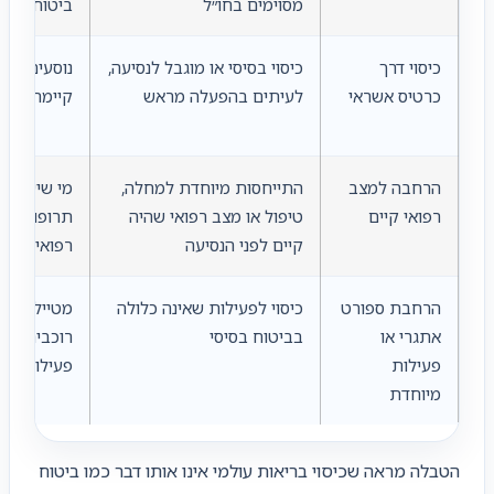
מסוימים בחו״ל
ביטוחי רחב
כיסוי דרך
כיסוי בסיסי או מוגבל לנסיעה,
נוסעים שרו
כרטיס אשראי
לעיתים בהפעלה מראש
קיימת הטב
הרחבה למצב
התייחסות מיוחדת למחלה,
מי שיש לו 
רפואי קיים
טיפול או מצב רפואי שהיה
תרופות קבו
קיים לפני הנסיעה
רפואי משמ
הרחבת ספורט
כיסוי לפעילות שאינה כלולה
מטיילים, גו
אתגרי או
בביטוח בסיסי
רוכבים או 
פעילות
פעילות את
מיוחדת
הטבלה מראה שכיסוי בריאות עולמי אינו אותו דבר כמו ביטוח