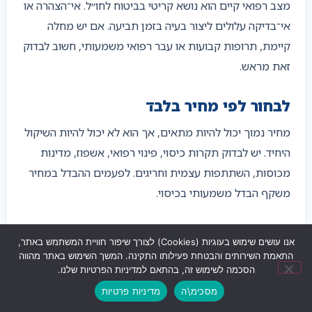
מצב רפואי קיים הוא נושא קריטי בביטוח לחו״ל. אי־הצהרה או
אי־בדיקה עלולים ליצור בעיה בזמן תביעה. אם יש מחלה
קיימת, תרופות קבועות או עבר רפואי משמעותי, חשוב לבדוק
זאת מראש.
לבחור לפי מחיר בלבד
מחיר נמוך יכול להיות מתאים, אך הוא לא יכול להיות השיקול
היחיד. יש לבדוק תקרות כיסוי, פינוי רפואי, אשפוז, מדינות
מכוסות, השתתפות עצמית וחריגים. לפעמים ההבדל במחיר
משקף הבדל משמעותי בכיסוי.
לא להוסיף הרחבה לפעילות מיוחדת
אנו עושים שימוש בעוגיות (Cookies) לצורך שיפור חוויית המשתמש באתר,
התאמת השירותים והבטחת פעילותו התקינה. המשך השימוש באתר מהווה
ספורט אתגרי, צלילה, סקי, טרקים, רכיבה או עבודה פיזית
הסכמה לשימוש זה, בהתאם למדיניות הפרטיות שלנו.
עשויים לדרוש הרחבה מיוחדת. אם הפעילות לא מכוסה,
מסכימ\ה
מדיניות פרטיות
הביטוח הבסיסי עלול לא להספיק. חשוב לבדוק לפי התוכנית
שליחת ווצאפ
לחצו לחיוג
ניווט לעסק