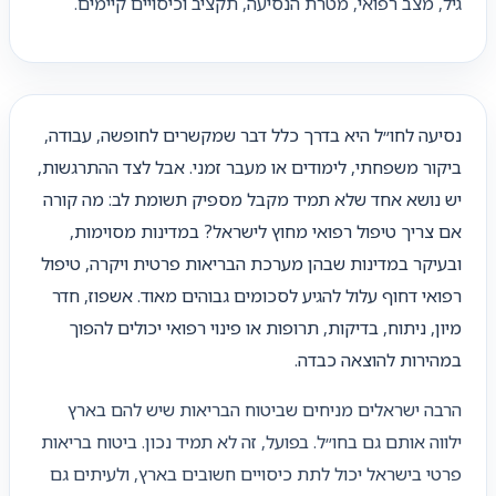
גיל, מצב רפואי, מטרת הנסיעה, תקציב וכיסויים קיימים.
נסיעה לחו״ל היא בדרך כלל דבר שמקשרים לחופשה, עבודה,
ביקור משפחתי, לימודים או מעבר זמני. אבל לצד ההתרגשות,
יש נושא אחד שלא תמיד מקבל מספיק תשומת לב: מה קורה
אם צריך טיפול רפואי מחוץ לישראל? במדינות מסוימות,
ובעיקר במדינות שבהן מערכת הבריאות פרטית ויקרה, טיפול
רפואי דחוף עלול להגיע לסכומים גבוהים מאוד. אשפוז, חדר
מיון, ניתוח, בדיקות, תרופות או פינוי רפואי יכולים להפוך
במהירות להוצאה כבדה.
הרבה ישראלים מניחים שביטוח הבריאות שיש להם בארץ
ילווה אותם גם בחו״ל. בפועל, זה לא תמיד נכון. ביטוח בריאות
פרטי בישראל יכול לתת כיסויים חשובים בארץ, ולעיתים גם