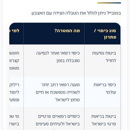
במובייל ניתן לגלול את הטבלה הצידה עם האצבע.
סוג כיסוי /
מה המטרה?
למי מתאי
פתרון
ביטוח נסיעות
כיסוי רפואי ואחר לנסיעה
חופשות, נס
לחו״ל
מוגבלת בזמן
קצרות, טיול
משפחתיים
כיסוי בריאות
מענה רפואי רחב יותר
רילוקיישן, 
עולמי
לשהייה ממושכת או חיים
לימודים, ש
מחוץ לישראל
ונוסעים תכ
ביטוח בריאות
כיסויים רפואיים פרטיים
מי שרוצה ה
פרטי בישראל
בישראל ולעיתים סעיפים
בישראל כח