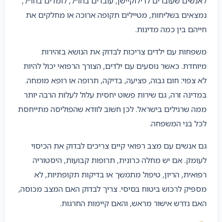
לאנשים שעוברים לרילוקיישן, עובדים בחו״ל, לומדים בחו״ל,
נמצאים בשליחות, מטיילים תקופה ארוכה או מחלקים את
חייהם בין כמה מדינות.
משפחות עם ילדים צריכות לבדוק את הנושא בזהירות
מיוחדת. כאשר נוסעים עם ילדים, הצורך הרפואי יכול להיות
לא צפוי: חום גבוה, פציעה, בדיקה, תרופה או רופא מומחה.
במדינה זרה, גם שירות פשוט יחסית עלול לעלות הרבה יותר
ממה שרגילים בישראל. לכן חשוב לוודא שהפוליסה מתייחסת
לכל בני המשפחה.
גם אנשים עם מצב רפואי קיים צריכים לבדוק את הכיסוי
לעומק. אם יש מחלה כרונית, תרופות קבועות, היסטוריה
רפואית, הריון, טיפול מתמשך או בדיקות תקופתיות, לא
מספיק לרכוש ביטוח בסיסי. צריך לבדוק האם המצב מכוסה,
האם נדרש אישור מראש, והאם קיימות החרגות.