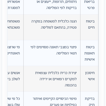
בריאות
ניתוחים, תרופות, ייעוצים או
אפשרויות רפו
פרטי
בדיקות לפי הפוליסה.
למסגרת הקיי
ביטוח
הגנה כלכלית למשפחה במקרה
משפחות עם יל
חיים
פטירה, בהתאם לפוליסה.
משכנתא ובעלי 
ביטוח
פיצוי במצבי תאונה מסוימים לפי
מי שרוצה לבדו
תאונות
תנאי הפוליסה.
תאונתיים ולא
אישיות
חיסכון
יצירת כרית כלכלית עצמאית
אנשים עם יכול
אישי
למקרים רפואיים או ירידה
לשלב ביטוח עם
בהכנסה.
בדיקת
מיפוי הכיסויים הקיימים ואיתור
כל מי שלא בד
תיק
כפילויות או פערים.
שלו בשנים הא