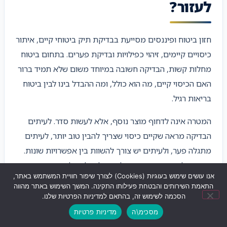
לעזור?
חזון ביטוח ופיננסים מסייעת בבדיקת תיק ביטוחי קיים, איתור
כיסויים קיימים, זיהוי כפילויות ובדיקת פערים. בתחום ביטוח
מחלות קשות, הבדיקה חשובה במיוחד משום שלא תמיד ברור
האם הכיסוי קיים, מה הוא כולל, ומה ההבדל בינו לבין ביטוח
בריאות רגיל.
המטרה אינה לדחוף מוצר נוסף, אלא לעשות סדר. לעיתים
הבדיקה מראה שקיים כיסוי שצריך להבין טוב יותר, לעיתים
מתגלה פער, ולעיתים יש צורך להשוות בין אפשרויות שונות.
כאשר כל התמונה ברורה, קל יותר לקבל החלטה שמתאימה
אנו עושים שימוש בעוגיות (Cookies) לצורך שיפור חוויית המשתמש באתר,
למצב האישי והמשפחתי.
התאמת השירותים והבטחת פעילותו התקינה. המשך השימוש באתר מהווה
הסכמה לשימוש זה, בהתאם למדיניות הפרטיות שלנו.
דרך
חזון ביטוח ופיננסים
ניתן לבחון את הנושא כחלק
מסכימ\ה
מדיניות פרטיות
ממערך ביטוחים רחב, כולל
ביטוח מחלות קשות
, ביטוחי
שליחת ווצאפ
לחצו לחיוג
ניווט לעסק