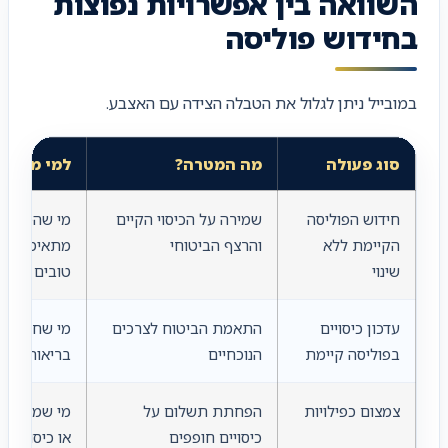
השוואה בין אפשרויות נפוצות
בחידוש פוליסה
במובייל ניתן לגלול את הטבלה הצידה עם האצבע.
סוג פעולה
מה המטרה?
למי מתאים
חידוש הפוליסה
שמירה על הכיסוי הקיים
מי שהפוליסה
הקיימת ללא
והרצף הביטוחי
מתאימה לו 
שינוי
טובים
עדכון כיסויים
התאמת הביטוח לצרכים
מי שחווה שי
בפוליסה קיימת
הנוכחיים
בריאותי או 
צמצום כפילויות
הפחתת תשלום על
מי שמחזיק 
כיסויים חופפים
או כיסוי ממ