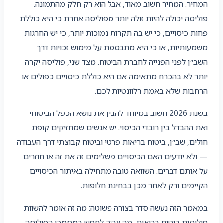
המחיר. המחיר חשוב מאוד, אבל הוא רק חלק מהתמונה.
פוליסה יכולה להיות זולה יותר מפוליסה אחרת כי היא כוללת
פחות כיסויים, כי יש בה תקרות נמוכות יותר, כי יש החרגות
משמעותיות, או כי היא מתבססת על מימוש זכויות דרך
השב״ן לפני הפנייה לחברת הביטוח. מצד שני, פוליסה יקרה
יותר לא בהכרח מתאימה אם היא כוללת כיסויים כפולים או
הרחבות שלא באמת רלוונטיות לכם.
בשנת 2026 חשוב במיוחד להבין את נושא הכפל הביטוחי
ואת ההבדל בין רובדי הכיסוי. יש אנשים שמחזיקים קופת
חולים, שב״ן, ביטוח בריאות פרטי וביטוח קבוצתי דרך העבודה
— ולא יודעים האם הכיסויים משלימים זה את זה או חוזרים
על אותם דברים. השוואה טובה מתחילה באיתור הכיסויים
הקיימים ורק לאחר מכן בבחינת חלופות.
במאמר הזה נעשה סדר בצורה פשוטה: מה זה אומר להשוות
פוליסות ביטוח בריאות, מה צריך לחפש במסמכי הפוליסה,