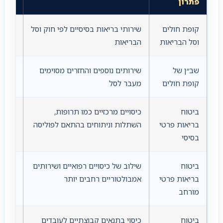
פתרון
קופת חולים
שירותי בריאות בסיסיים לפי חוק וסל
כל תו
וסל הבריאות
הבריאות
שב״ן של
שירותים נוספים והחזרים מסוימים
מי שר
קופת חולים
מעבר לסל
דרך ק
ביטוח
כיסויים מרכזיים כמו תרופות,
מי שר
בריאות פרטי
השתלות וניתוחים בהתאם לפוליסה
פרטי 
בסיסי
ביטוח
שילוב של כיסויים רפואיים ושירותים
משפחו
בריאות פרטי
אמבולטוריים רחבים יותר
שרוצי
מורחב
ביטוח
כיסוי בתנאים קבוצתיים לעובדים
שכירי