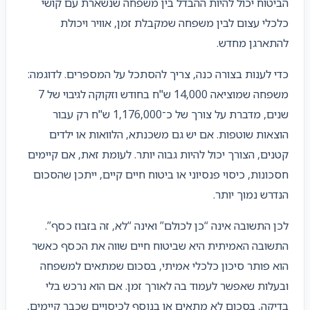
הביטוח יכול להיות ההבדל בין משפחה שנשארת עם קושי
כלכלי עצום לבין משפחה שמקבלת זמן, אוויר ויכולת
להתארגן מחדש.
כדי לענות בצורה כנה, צריך להסתכל על המספרים. לדוגמה:
משפחה שמוציאה 14,000 ש"ח בחודש וזקוקה לגיבוי של 7
שנים, מדברת על צורך של כ־1,176,000 ש"ח רק עבור
הוצאות שוטפות. אם יש גם משכנתא, הלוואות או ילדים
קטנים, הצורך יכול להיות גבוה יותר. לעומת זאת, אם קיימים
חסכונות, כיסוי פנסיוני או ביטוח חיים קיים, ייתכן שהסכום
הנדרש נמוך יותר.
לכן התשובה אינה “כן לכולם” ואינה “לא, זה בזבוז כסף”.
התשובה האמיתית היא שביטוח חיים שווה את הכסף כאשר
הוא פותר סיכון כלכלי אמיתי, בסכום שמתאים למשפחה
ובעלות שאפשר לעמוד בה לאורך זמן. אם הוא נרכש בלי
בדיקה, בסכום לא מתאים או בנוסף לכיסויים שכבר קיימים,