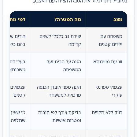
במובייל ניתן לגלול את הטבלה הצידה עם האצבע.
מצב
מה המטרה?
למי מתאים?
משפחה עם
יצירת גב כלכלי לשנים
הורים שילדיהם
ילדים קטנים
קדימה
בהם כלכלית
זוג עם משכנתא
הגנה על הבית ועל
בעלי דירה עם
המשפחה
משכנתא פעיל
עצמאי מפרנס
הגנה מפני אובדן הכנסה
עצמאים ובעלי
עיקרי
מרכזית למשפחה
קטנים
רווק ללא תלויים
בדיקת צורך לפי חובות
מי שאין לו מ
ומטרות אישיות
שתלויה בו כל