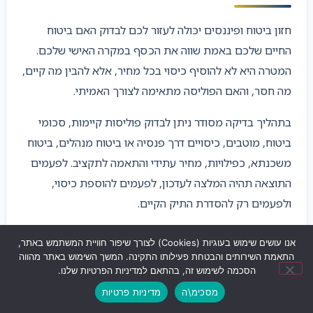
חזון ביטוח ופיננסים יכולה לעזור לכם לבדוק האם ביטוח
החיים שלכם באמת שווה את הכסף במקרה האישי שלכם.
המטרה היא לא להוסיף כיסוי בכל מחיר, אלא להבין מה קיים,
מה חסר, והאם הפוליסה מתאימה לצורך האמיתי.
בתהליך בדיקה מסודר ניתן לבדוק פוליסות קיימות, סכומי
ביטוח, מוטבים, כיסויים דרך פנסיה או ביטוח מנהלים, ביטוח
משכנתא, כפילויות, מחיר עתידי והתאמה לתקציב. לפעמים
התוצאה תהיה המלצה לעדכון, לפעמים להוספת כיסוי,
ולפעמים רק להסדרת התיק הקיים.
היתרון בבדיקה מקצועית הוא היכולת לראות את כל התמונה
אנו עושים שימוש בעוגיות (Cookies) לצורך שיפור חוויית המשתמש באתר,
ולא רק פוליסה אחת. ביטוח חיים קשור למשפחה, הכנסות,
התאמת השירותים והבטחת פעילותו התקינה. המשך השימוש באתר מהווה
הסכמה לשימוש זה, בהתאם למדיניות הפרטיות שלנו.
חובות, חסכונות ופנסיה, ולכן כדאי לבחון אותו כחלק מתכנון
מסכימ\ה
מדיניות פרטיות
רחב יותר.
שליחת ווצאפ
לחצו לחיוג
ניווט לעסק