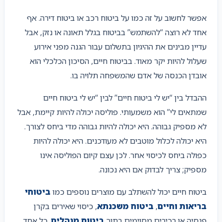
אפשר לחשוב על זה כמו על ביטוח רכב או ביטוח דירה. אף
אחד לא רוצה “להשתמש” בביטוח בגלל תאונה או נזק, אבל
עדיין מבינים את ההיגיון בתשלום עבור הגנה מפני אירוע
שעלול להיות יקר מאוד. בביטוח חיים, הסיכון הכלכלי הוא
אובדן הכנסה של אדם שהמשפחה תלויה בו.
ההבדל בין “יש לי ביטוח חיים” לבין “יש לי ביטוח חיים
שמתאים לי” הוא משמעותי. פוליסה יכולה להיות קיימת, אבל
לא מספיק גבוהה. היא יכולה להיות גבוהה מדי ביחס לצורך.
היא יכולה לכלול מוטבים לא מעודכנים. היא יכולה להיות
כפולה ביחס לכיסוי אחר. לכן עצם קיום הפוליסה אינו
מספיק; צריך לבדוק אם היא נכונה.
ביטוח חיים יכול להשתלב עם מוצרים נוספים כמו
ביטוחי
בריאות וחיים
,
ביטוח משכנתא
, כיסוי שאירים בקרן
פנסיה או רכיבים מסוימים בתוך
ביטוח מנהלים
. כל אחד