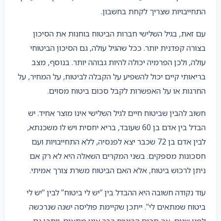
התחייבויות שצריך לקחת בחשבון.
עם זאת, בגיל השלישי חברות הביטוח בוחנות את הסיכון
בצורה קפדנית יותר. ככל שהגיל עולה, גם הסיכון הביטוחי
עולה, ולכן הפרמיה יכולה להיות גבוהה יותר. בנוסף, מצב
בריאותי קיים יכול להשפיע על הקבלה לביטוח, על המחיר, על
החרגות או על האפשרות לקבל סכום ביטוח מסוים.
חשוב להבין שביטוח חיים לגיל השלישי אינו מוצר אחיד. יש
הבדל בין אדם בן 60 שעובד, בריא יחסית ויש לו משכנתא,
לבין אדם בן 72 שכבר יצא לפנסיה, ללא התחייבויות ועם
חסכונות מספקים. בשני המקרים השאלה היא לא רק אם
ניתן לרכוש ביטוח, אלא האם הביטוח משרת צורך אמיתי.
עוד נקודה חשובה היא ההבדל בין “יש לי ביטוח” לבין “יש לי
ביטוח שמתאים לי”. ייתכן שקיימת פוליסה ישנה שנרכשה
לפני שנים, אך סכום הביטוח כבר אינו מתאים. ייתכן גם