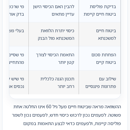
בדיקת פוליסת
להבין האם הכיסוי הישן
מי שרכש פולי
ביטוח חיים קיימת
עדיין מתאים
בדק אותה שני
ביטוח חיים
כיסוי יתרת הלוואת
בעלי משכנתא 
למשכנתא
המשכנתא מול הבנק
הפחתת סכום
התאמת הכיסוי לצורך
מי שסיים חלק
ביטוח קיים
קטן יותר
מהתחייבויותיו
שילוב עם
תכנון הגנה כלכלית
מי שיש לו חסכ
פתרונות פיננסיים
רחב יותר
נכסים או תכנו
ההשוואה מראה שביטוח חיים מעל גיל 60 אינו החלטה אחת
פשוטה. לפעמים נכון לרכוש כיסוי חדש, לפעמים נכון לשמר
פוליסה קיימת, ולפעמים כדאי לבצע התאמות במקום