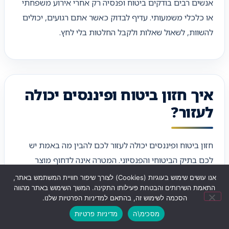
אנשים רבים בודקים ביטוח ופנסיה רק אחרי אירוע משפחתי
או כלכלי משמעותי. עדיף לבדוק כאשר אתם רגועים, יכולים
להשוות, לשאול שאלות ולקבל החלטות בלי לחץ.
איך חזון ביטוח ופיננסים יכולה
לעזור?
חזון ביטוח ופיננסים יכולה לעזור לכם להבין מה באמת יש
לכם בתיק הביטוחי והפנסיוני. המטרה אינה לדחוף מוצר
נוסף, אלא לבדוק את התמונה הקיימת: ביטוחי חיים, ביטוח
אנו עושים שימוש בעוגיות (Cookies) לצורך שיפור חוויית המשתמש באתר,
התאמת השירותים והבטחת פעילותו התקינה. המשך השימוש באתר מהווה
מנהלים, קרן פנסיה, משכנתא, כיסויים נוספים, דמי ניהול,
הסכמה לשימוש זה, בהתאם למדיניות הפרטיות שלנו.
מוטבים ופערים אפשריים.
מסכימ\ה
מדיניות פרטיות
שליחת ווצאפ
לחצו לחיוג
ניווט לעסק
בתהליך בדיקה מסודר אפשר להבין האם ביטוח החיים