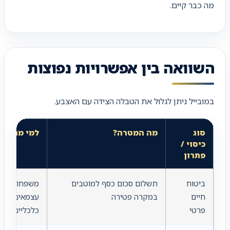
מה כבר קיים.
השוואה בין אפשרויות נפוצות
במובייל ניתן לגלול את הטבלה הצידה עם האצבע.
סוג
מה המטרה?
למי מתאים
כיסוי /
פתרון
ביטוח
תשלום סכום כסף למוטבים
משפחות, בע
חיים
במקרה פטירה
עצמאים ומי ש
פרטי
כלכליים