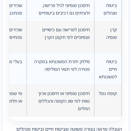
ביטוח
חיסכון פנסיוני לגיל פרישה,
שכירים או ע
מנהלים
ולעיתים גם רכיבים ביטוחיים
מהתכנון הפנס
קרן
חיסכון לפרישה עם כיסויים
שכירים ועצמ
פנסיה
פנסיוניים לפי תקנון הקרן
מהחיסכון הפנ
ביטוח
סילוק יתרת המשכנתא במקרה
בעלי משכנת
חיים
פטירה לפי תנאי הפוליסה
למשכנתא
קופת גמל
חיסכון פנסיוני או חיסכון ארוך
מי שמחפש פת
טווח לפי סוג הקופה והכללים
או חלופה פנס
החלים
הטבלה מראה בצורה פשוטה שביטוח חיים וביטוח מנהלים