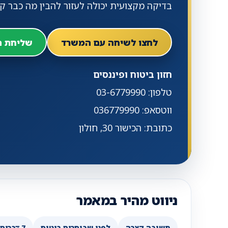
בדיקה מקצועית יכולה לעזור להבין מה כבר קיי
לחצו לשיחה עם המשרד
שליחת ה
חזון ביטוח ופיננסים
טלפון: 03-6779990
ווטסאפ: 036779990
כתובת: הכישור 30, חולון
ניווט מהיר במאמר
תשובה קצרה
לפני שבוחרים ביטוח
7 דברים שחייבים לבדוק