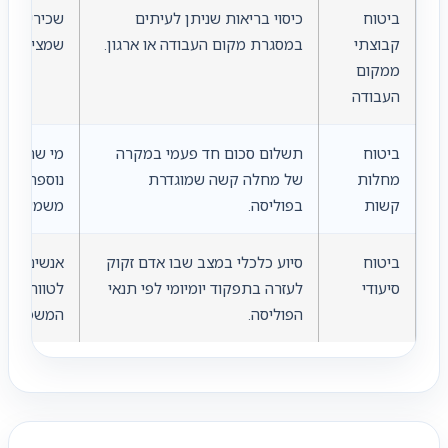
ביטוח
כיסוי בריאות שניתן לעיתים
שכירים ועו
קבוצתי
במסגרת מקום העבודה או ארגון.
שמציעים ה
ממקום
העבודה
ביטוח
תשלום סכום חד פעמי במקרה
מי שרוצה 
מחלות
של מחלה קשה שמוגדרת
נוספת במצ
קשות
בפוליסה.
משמעותיים
ביטוח
סיוע כלכלי במצב שבו אדם זקוק
אנשים שרוצ
סיעודי
לעזרה בתפקוד יומיומי לפי תנאי
לטווח ארוך
הפוליסה.
המשפחה.