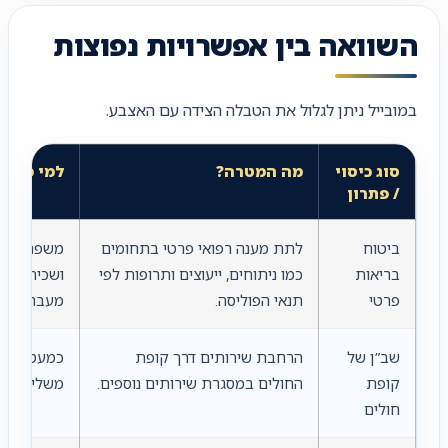
השוואה בין אפשרויות נפוצות
במובייל ניתן לגלול את הטבלה הצידה עם האצבע.
סוג כיסוי
מה המטרה?
למי מתאי
/ פתרון
ביטוח
לתת מענה רפואי פרטי בתחומים
משפחות, י
בריאות
כמו ניתוחים, ייעוצים ותרופות לפי
ושכירים שר
פרטי
תנאי הפוליסה.
מעבר למסג
שב”ן של
הרחבת שירותים דרך קופת
כמעט לכל 
קופת
החולים במסגרת שירותים נוספים.
משלימים בס
חולים